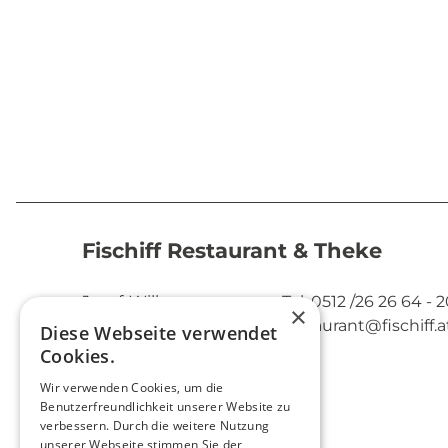
Fischiff Restaurant & Theke
Josef-Wilberger-
Tel. 0512 /26 26 64 - 
×
Straße 19
restaurant@fischiff.a
Diese Webseite verwendet
6020 Innsbruck
Cookies.
Wir verwenden Cookies, um die
Benutzerfreundlichkeit unserer Website zu
verbessern. Durch die weitere Nutzung
unserer Webseite stimmen Sie der