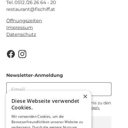
Tel. 0512 /26 26 64 - 20
restaurant@fischiff.at
Öffnungszeiten
Impressum
Datenschutz
Newsletter-Anmeldung
×
Diese Webseite verwendet
Hiermit erkläre ich meine Einverständnis zu den
Cookies.
vorliegenden
Datenschutzbestimmungen.
Wir verwenden Cookies, um die
Benutzerfreundlichkeit unserer Website zu
Anmelden
verbessern. Durch die weitere Nutzung